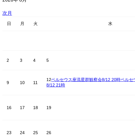
次月
日
月
火
水
2
3
4
5
12
ペルセウス座流星群観察会8/12 20時
ペルセ
9
10
11
8/12 21時
16
17
18
19
23
24
25
26