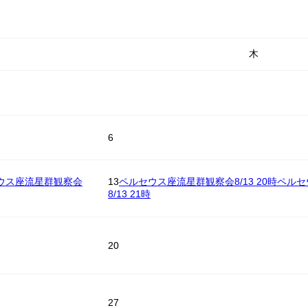
木
6
ウス座流星群観察会
13
ペルセウス座流星群観察会8/13 20時
ペルセ
8/13 21時
20
27