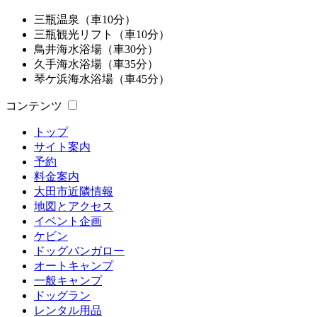
三瓶温泉（車10分）
三瓶観光リフト（車10分）
鳥井海水浴場（車30分）
久手海水浴場（車35分）
琴ケ浜海水浴場（車45分）
コンテンツ
トップ
サイト案内
予約
料金案内
大田市近隣情報
地図とアクセス
イベント企画
ケビン
ドッグバンガロー
オートキャンプ
一般キャンプ
ドッグラン
レンタル用品