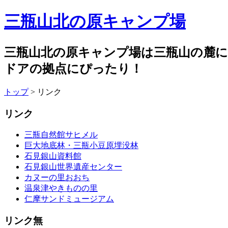
三瓶山北の原キャンプ場
三瓶山北の原キャンプ場は三瓶山の麓
ドアの拠点にぴったり！
トップ
> リンク
リンク
三瓶自然館サヒメル
巨大地底林・三瓶小豆原埋没林
石見銀山資料館
石見銀山世界遺産センター
カヌーの里おおち
温泉津やきものの里
仁摩サンドミュージアム
リンク無