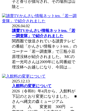
子と香りが描写され、その場所は山
陰と…
2026.04.02
讀賣TVかんさい情報ネットten.「若
一調査隊」で紹介されました
関西圏で放送されている讀賣テレビ
の番組「かんさい情報ネットten.」の
コーナー「若一調査隊」で三瓶小豆
原埋没林が紹介されました。 MCの
若一光司さんは2009年にも同番組で
埋没林へお越しになり、今回は…
2025.12.13
入館料の変更について
2026（令和8）年4月から、入館料が
下記のとおり変更になりました。 ■
さんべ縄文の森ミュージアム
大 人 変更前 300円 →