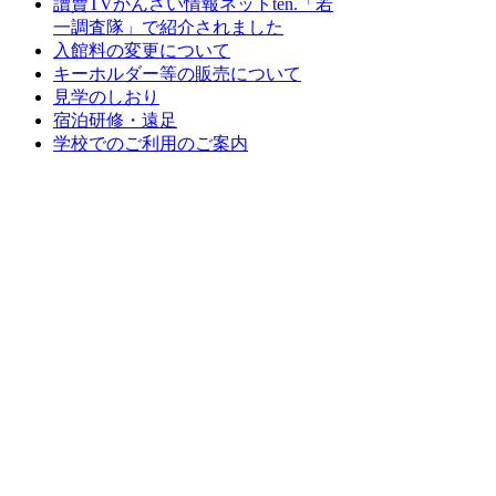
讀賣TVかんさい情報ネットten.「若
一調査隊」で紹介されました
入館料の変更について
キーホルダー等の販売について
見学のしおり
宿泊研修・遠足
学校でのご利用のご案内
月間アーカイブ
2026年6月
2026年5月
2026年4月
2025年12月
2025年1月
2023年11月
2022年4月
さんべ縄文の森ミュージアム（三瓶
小豆原埋没林公園）