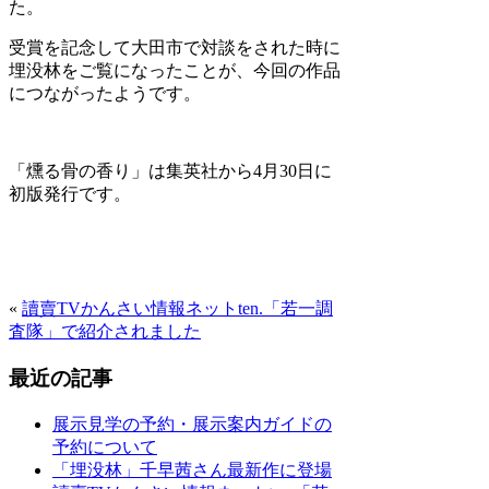
た。
受賞を記念して大田市で対談をされた時に
埋没林をご覧になったことが、今回の作品
につながったようです。
「燻る骨の香り」は集英社から4月30日に
初版発行です。
«
讀賣TVかんさい情報ネットten.「若一調
査隊」で紹介されました
最近の記事
展示見学の予約・展示案内ガイドの
予約について
「埋没林」千早茜さん最新作に登場