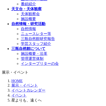
番組紹介
天文台・天体観察
天体観察会
施設概要
自然情報・研究活動
自然情報
ニュースレター等
三瓶自然館研究報告
学芸スタッフ紹介
三瓶自然館について
施設概要・沿革
管理運営体制
インタープリターの会
展示・イベント
HOME
展示・イベント
イベントカレンダー
イベント
星よりも、遠くへ