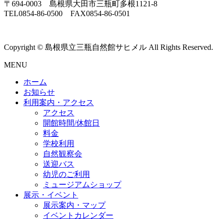
〒694-0003 島根県大田市三瓶町多根1121-8
TEL0854-86-0500 FAX0854-86-0501
Copyright © 島根県立三瓶自然館サヒメル All Rights Reserved.
MENU
ホーム
お知らせ
利用案内・アクセス
アクセス
開館時間/休館日
料金
学校利用
自然観察会
送迎バス
幼児のご利用
ミュージアムショップ
展示・イベント
展示案内・マップ
イベントカレンダー