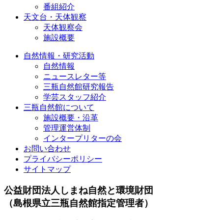
番組紹介
天文台・天体観察
天体観察会
施設概要
自然情報・研究活動
自然情報
ニュースレター等
三瓶自然館研究報告
学芸スタッフ紹介
三瓶自然館について
施設概要・沿革
管理運営体制
インタープリターの会
お問い合わせ
プライバシーポリシー
サイトマップ
公益財団法人しまね自然と環境財団
（島根県立三瓶自然館指定管理者）