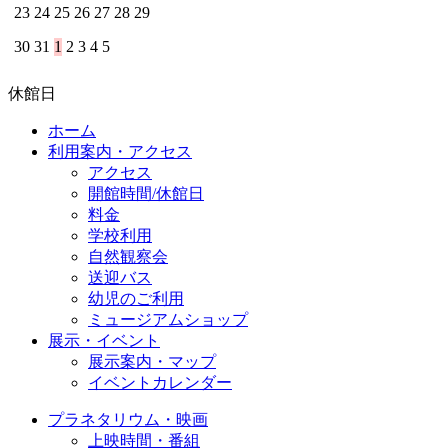
23
24
25
26
27
28
29
30
31
1
2
3
4
5
休館日
ホーム
利用案内・アクセス
アクセス
開館時間/休館日
料金
学校利用
自然観察会
送迎バス
幼児のご利用
ミュージアムショップ
展示・イベント
展示案内・マップ
イベントカレンダー
プラネタリウム・映画
上映時間・番組