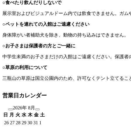
○食べたり飲んだりしないで
展示室およびビジュアルドーム内では飲食できません。ガム
○ペットを連れての入館はご遠慮ください
身体障がい者補助犬を除き、動物の持ち込みはできません。
○お子さまは保護者の方とご一緒に
中学生未満のお子さまだけの入館はご遠慮ください。保護者
○草原の利用について
三瓶山の草原は国立公園内のため、許可なくテント立てるこ
営業日カレンダー
2026年 8月
日
月
火
水
木
金
土
26
27
28
29
30
31
1