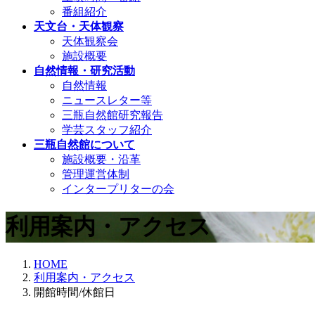
番組紹介
天文台・天体観察
天体観察会
施設概要
自然情報・研究活動
自然情報
ニュースレター等
三瓶自然館研究報告
学芸スタッフ紹介
三瓶自然館について
施設概要・沿革
管理運営体制
インタープリターの会
利用案内・アクセス
HOME
利用案内・アクセス
開館時間/休館日