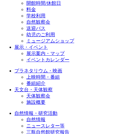
開館時間/休館日
料金
学校利用
自然観察会
送迎バス
幼児のご利用
ミュージアムショップ
展示・イベント
展示案内・マップ
イベントカレンダー
プラネタリウム・映画
上映時間・番組
番組紹介
天文台・天体観察
天体観察会
施設概要
自然情報・研究活動
自然情報
ニュースレター等
三瓶自然館研究報告