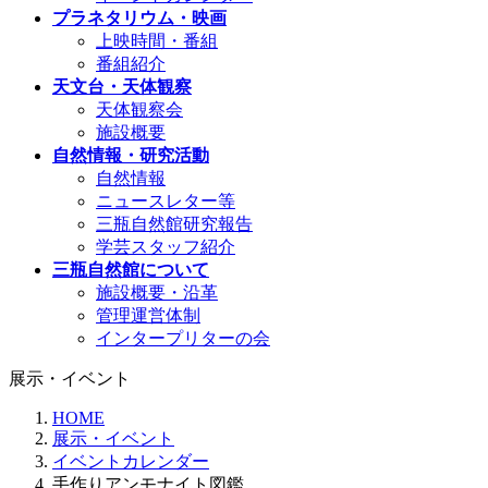
プラネタリウム・映画
上映時間・番組
番組紹介
天文台・天体観察
天体観察会
施設概要
自然情報・研究活動
自然情報
ニュースレター等
三瓶自然館研究報告
学芸スタッフ紹介
三瓶自然館について
施設概要・沿革
管理運営体制
インタープリターの会
展示・イベント
HOME
展示・イベント
イベントカレンダー
手作りアンモナイト図鑑