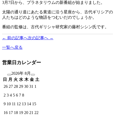
3月7日から、プラネタリウムの新番組が始まりました。
太陽の通り道にあたる黄道に沿う星座から、古代ギリシアの
人たちはどのような物語をつむいだのでしょうか。
番組の監修は、古代ギリシャ研究家の藤村シシン氏です。
← 前の記事へ
次の記事へ →
一覧へ戻る
営業日カレンダー
2026年 8月
日
月
火
水
木
金
土
26
27
28
29
30
31
1
2
3
4
5
6
7
8
9
10
11
12
13
14
15
16
17
18
19
20
21
22