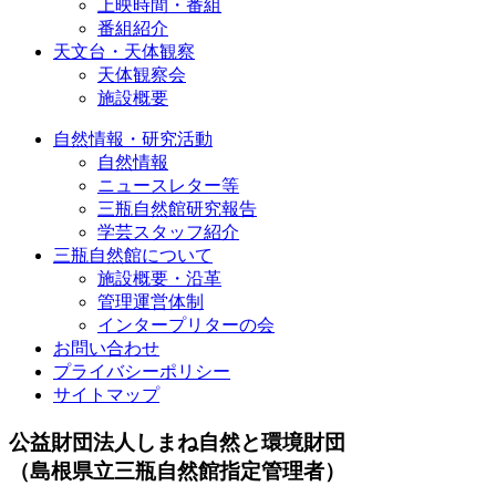
上映時間・番組
番組紹介
天文台・天体観察
天体観察会
施設概要
自然情報・研究活動
自然情報
ニュースレター等
三瓶自然館研究報告
学芸スタッフ紹介
三瓶自然館について
施設概要・沿革
管理運営体制
インタープリターの会
お問い合わせ
プライバシーポリシー
サイトマップ
公益財団法人しまね自然と環境財団
（島根県立三瓶自然館指定管理者）