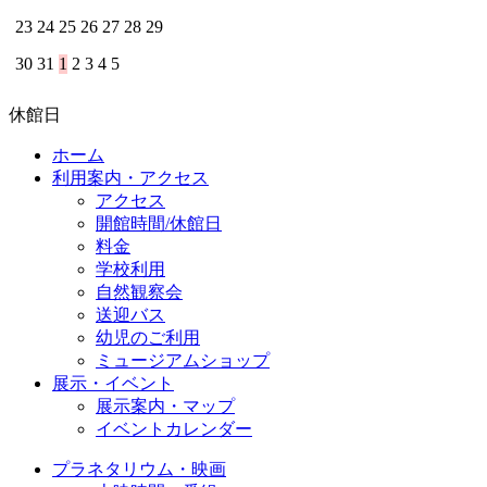
23
24
25
26
27
28
29
30
31
1
2
3
4
5
休館日
ホーム
利用案内・アクセス
アクセス
開館時間/休館日
料金
学校利用
自然観察会
送迎バス
幼児のご利用
ミュージアムショップ
展示・イベント
展示案内・マップ
イベントカレンダー
プラネタリウム・映画