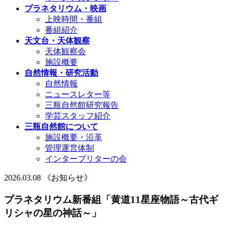
プラネタリウム・映画
上映時間・番組
番組紹介
天文台・天体観察
天体観察会
施設概要
自然情報・研究活動
自然情報
ニュースレター等
三瓶自然館研究報告
学芸スタッフ紹介
三瓶自然館について
施設概要・沿革
管理運営体制
インタープリターの会
2026.03.08 《お知らせ》
プラネタリウム新番組「黄道11星座物語～古代ギ
リシャの星の神話～」