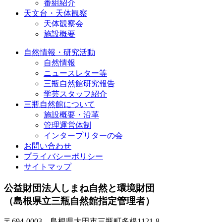
番組紹介
天文台・天体観察
天体観察会
施設概要
自然情報・研究活動
自然情報
ニュースレター等
三瓶自然館研究報告
学芸スタッフ紹介
三瓶自然館について
施設概要・沿革
管理運営体制
インタープリターの会
お問い合わせ
プライバシーポリシー
サイトマップ
公益財団法人しまね自然と環境財団
（島根県立三瓶自然館指定管理者）
〒694-0003 島根県大田市三瓶町多根1121-8