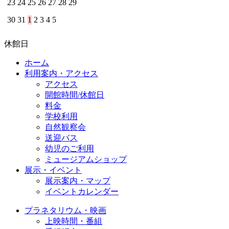
23
24
25
26
27
28
29
30
31
1
2
3
4
5
休館日
ホーム
利用案内・アクセス
アクセス
開館時間/休館日
料金
学校利用
自然観察会
送迎バス
幼児のご利用
ミュージアムショップ
展示・イベント
展示案内・マップ
イベントカレンダー
プラネタリウム・映画
上映時間・番組