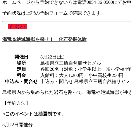
ホームページから予約できない方は電話0854-86-0500にて
予約状況は上記の予約フォームで確認できます。
イベント
海竜＆絶滅海獣を探せ！ 化石発掘体験
開催日
8月22日(土)
場所
島根県立三瓶自然館サヒメル
定員
各回20名（対象：小学生以上 ※小学校4
料金
入館料：大人1,200円、小中高校生250円
申込み・問合せ
申込み・問合せ 島根県立三瓶自然館サヒメル 08
島根県内から集められた岩石を割って、海竜や絶滅海獣が生
【予約方法】
○このイベントは抽選制です。
8月22日開催分