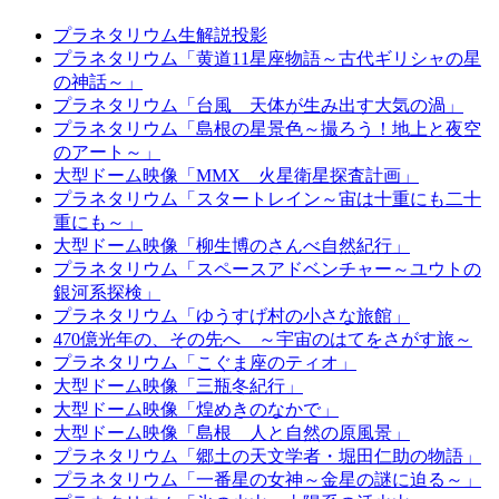
プラネタリウム生解説投影
プラネタリウム「黄道11星座物語～古代ギリシャの星
の神話～」
プラネタリウム「台風 天体が生み出す大気の渦」
プラネタリウム「島根の星景色～撮ろう！地上と夜空
のアート～」
大型ドーム映像「MMX 火星衛星探査計画」
プラネタリウム「スタートレイン～宙は十重にも二十
重にも～」
大型ドーム映像「柳生博のさんべ自然紀行」
プラネタリウム「スペースアドベンチャー～ユウトの
銀河系探検」
プラネタリウム「ゆうすげ村の小さな旅館」
470億光年の、その先へ ～宇宙のはてをさがす旅～
プラネタリウム「こぐま座のティオ」
大型ドーム映像「三瓶冬紀行」
大型ドーム映像「煌めきのなかで」
大型ドーム映像「島根 人と自然の原風景」
プラネタリウム「郷土の天文学者・堀田仁助の物語」
プラネタリウム「一番星の女神～金星の謎に迫る～」