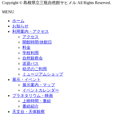
Copyright © 島根県立三瓶自然館サヒメル All Rights Reserved.
MENU
ホーム
お知らせ
利用案内・アクセス
アクセス
開館時間/休館日
料金
学校利用
自然観察会
送迎バス
幼児のご利用
ミュージアムショップ
展示・イベント
展示案内・マップ
イベントカレンダー
プラネタリウム・映画
上映時間・番組
番組紹介
天文台・天体観察