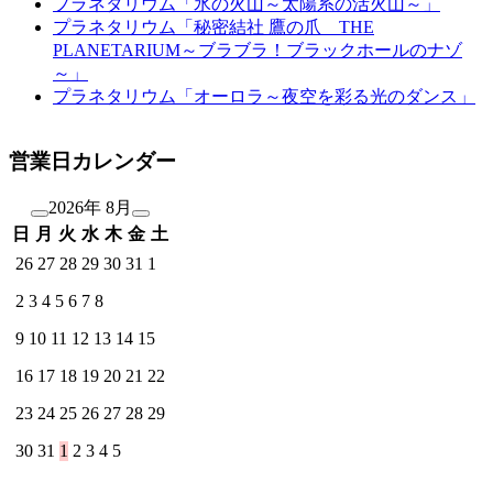
プラネタリウム「氷の火山～太陽系の活火山～」
プラネタリウム「秘密結社 鷹の爪 THE
PLANETARIUM～ブラブラ！ブラックホールのナゾ
～」
プラネタリウム「オーロラ～夜空を彩る光のダンス」
営業日カレンダー
2026年 8月
日
月
火
水
木
金
土
26
27
28
29
30
31
1
2
3
4
5
6
7
8
9
10
11
12
13
14
15
16
17
18
19
20
21
22
23
24
25
26
27
28
29
30
31
1
2
3
4
5