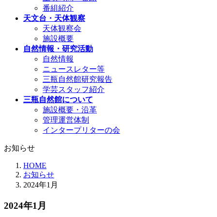
番組紹介
天文台・天体観察
天体観察会
施設概要
自然情報・研究活動
自然情報
ニュースレター等
三瓶自然館研究報告
学芸スタッフ紹介
三瓶自然館について
施設概要・沿革
管理運営体制
インタープリターの会
お知らせ
HOME
お知らせ
2024年1月
2024年1月